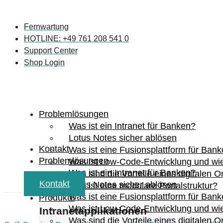
Zum
Inhalt
Fernwartung
springen
HOTLINE: +49 761 208 541 0
Support Center
Shop Login
Problemlösungen
Was ist ein Intranet für Banken?
Lotus Notes sicher ablösen
Kontakt
Was ist eine Fusionsplattform für Ban
Problemlösungen
Was ist Low-Code-Entwicklung und wie 
Was ist ein Intranet für Banken?
Was sind die Vorteile eines digitalen
Kontakt
Lotus Notes sicher ablösen
Was ist eine modulare Portalstruktur?
Was ist eine Fusionsplattform für Ban
Produkte
Was ist Low-Code-Entwicklung und wie 
Intranetapplikationen
Was sind die Vorteile eines digitalen