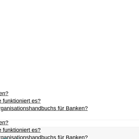
ken?
funktioniert es?
 Organisationshandbuchs für Banken?
ken?
funktioniert es?
 Organisationshandbuchs für Banken?