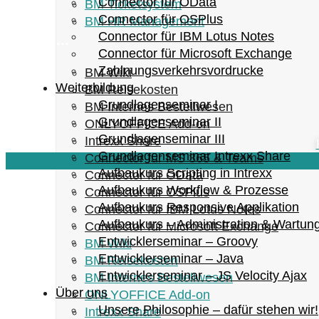
Connector für OData
BM Ticketsystem
Connector für OSPlus
BM HR Management
Connector für IBM Lotus Notes
...
Connector für Microsoft Exchange
Zahlnungsverkehrsvordrucke
BM Wiki
Weiterbildung
BM Reisekosten
Grundlagenseminar I
BM Internes Bestellwesen
Grundlagenseminar II
ONLYOFFICE Add-on
Grundlagenseminar III
Intrexx Share
Grundlagenseminar Intrexx Share
Connector für MS 365 & Teams
Aufbaukurs Scripting in Intrexx
Connector für OData
Aufbaukurs Workflow & Prozesse
Connector für OSPlus
Aufbaukurs Responsive Applikation
Connector für IBM Lotus Notes
Aufbaukurs – Administration & Wartun
Connector für Microsoft Exchange
Entwicklerseminar – Groovy
BM Wiki
Entwicklerseminar – Java
BM Reisekosten
Entwicklerseminar – JS Velocity Ajax
BM Internes Bestellwesen
Über uns
ONLYOFFICE Add-on
Unsere Philosophie – dafür stehen wir!
Intrexx Share