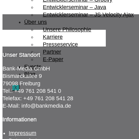
Entwicklerseminar – Java
Entwicklerseminar – JS Velocity Ajax
Über uns
Unsere Philosophie
Karriere
Presseservice
Partner
Unser Standort
E-Paper
Events
Bank-Media GmbH
Blog
Bismarckallee 9
79098 Freiburg
X
Tel.: +49 761 208 541 0
Telefax: +49 761 208 541 28
E-Mail: info@bankmedia.de
Informationen
Impressum