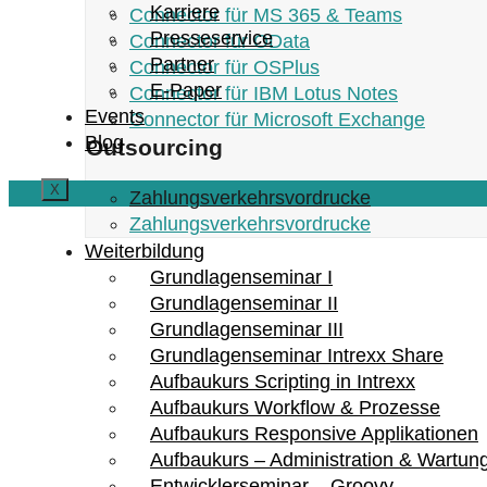
Karriere
Connector für MS 365 & Teams
Presseservice
Connector für OData
Partner
Connector für OSPlus
E-Paper
Connector für IBM Lotus Notes
Events
Connector für Microsoft Exchange
Blog
Outsourcing
X
Zahlungsverkehrsvordrucke
Zahlungsverkehrsvordrucke
Weiterbildung
Grundlagenseminar I
Grundlagenseminar II
Grundlagenseminar III
Grundlagenseminar Intrexx Share
Aufbaukurs Scripting in Intrexx
Aufbaukurs Workflow & Prozesse
Aufbaukurs Responsive Applikationen
Aufbaukurs – Administration & Wartun
Entwicklerseminar – Groovy